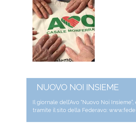
NUOVO NOI INSIEME
Il giornale dell’Avo “Nuovo Noi Insieme”
tramite il sito della Federavo:
www.feder