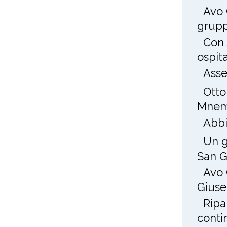
Avo 
grup
Con 
ospit
Asse
Otto
Mnem
Abbi
Un g
San 
Avo 
Gius
Ripa
conti