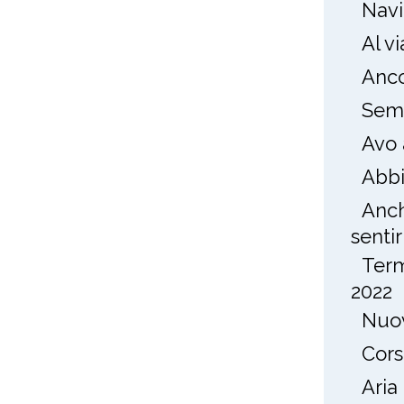
Navi
Al v
Anco
Semp
Avo 
Abbi
Anch
sentirl
Term
2022
Nuov
Cors
Aria