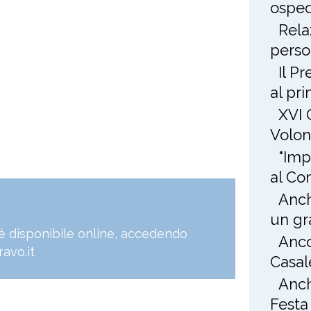
osped
Rela
perso
Il P
al pr
XVI 
Volon
"Imp
al Co
Anch
un gr
, è disponibile online, accedendo
Anco
avo.it
Casal
Anch
Festa