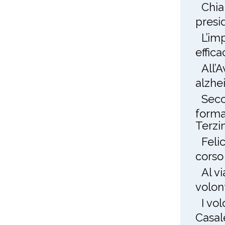
Chia
presi
L’im
effica
All’
alzhe
Seco
forma
Terzin
Feli
corso
Al v
volon
I vo
Casal