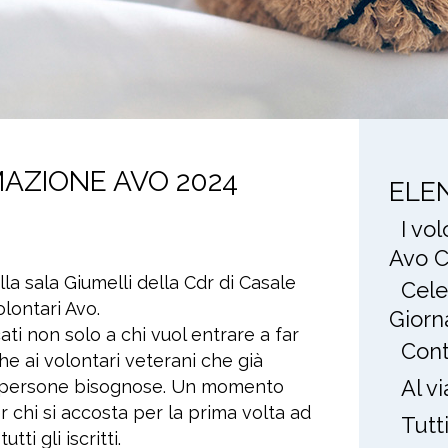
MAZIONE AVO 2024
ELE
I vo
Avo C
lla sala Giumelli della Cdr di Casale
Cele
lontari Avo.
Giorn
ti non solo a chi vuol entrare a far
Cont
e ai volontari veterani che già
Al v
 le persone bisognose. Un momento
 chi si accosta per la prima volta ad
Tutt
ti gli iscritti.