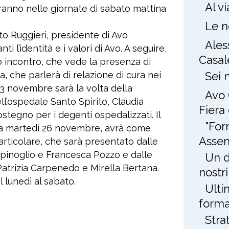
Al v
erranno nelle giornate di sabato mattina
Le n
o Ruggieri, presidente di Avo
Ales
i l’identità e i valori di Avo. A seguire,
Casal
o incontro, che vede la presenza di
, che parlerà di relazione di cura nei
Sei 
23 novembre sarà la volta della
Avo 
ll’ospedale Santo Spirito, Claudia
Fiera
ostegno per i degenti ospedalizzati. Il
"For
ma martedì 26 novembre, avrà come
Assem
articolare, che sarà presentato dalle
 Spinoglio e Francesca Pozzo e dalle
Un d
, Patrizia Carpenedo e Mirella Bertana.
nostri
 lunedì al sabato.
Ulti
forma
Stra