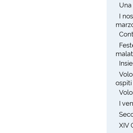
Una 
I no
marz
Cont
Fest
mala
Insi
Volo
ospit
Volo
I ve
Seco
XIV 