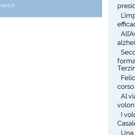
presi
avo.it
L’im
effica
All’
alzhe
Seco
forma
Terzin
Feli
corso
Al v
volon
I vo
Casal
Una 