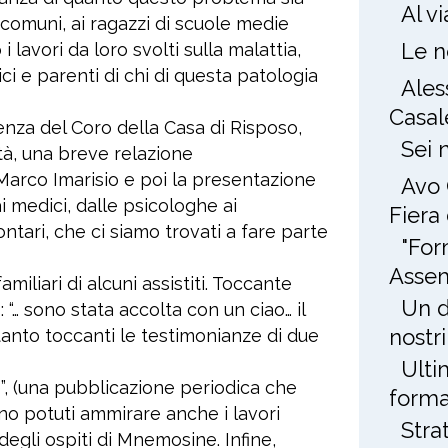
Al v
 comuni, ai ragazzi di scuole medie
Le n
i lavori da loro svolti sulla malattia,
ici e parenti di chi di questa patologia
Ales
Casal
ienza del Coro della Casa di Risposo,
Sei 
ità, una breve relazione
a Marco Imarisio e poi la presentazione
Avo 
ai medici, dalle psicologhe ai
Fiera
lontari, che ci siamo trovati a fare parte
"For
Assem
miliari di alcuni assistiti. Toccante
Un d
: “… sono stata accolta con un ciao… il
nostri
tanto toccanti le testimonianze di due
Ulti
e”, (una pubblicazione periodica che
forma
sono potuti ammirare anche i lavori
Stra
i degli ospiti di Mnemosine. Infine,