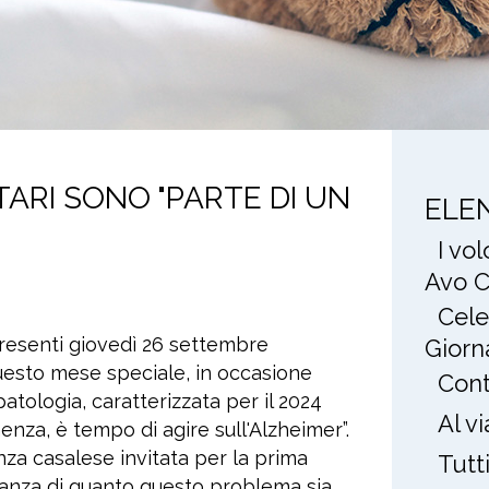
ARI SONO "PARTE DI UN
ELE
I vo
Avo C
Cele
 presenti giovedì 26 settembre
Giorn
uesto mese speciale, in occasione
Cont
atologia, caratterizzata per il 2024
Al v
enza, è tempo di agire sull'Alzheimer”.
nza casalese invitata per la prima
Tutt
ianza di quanto questo problema sia