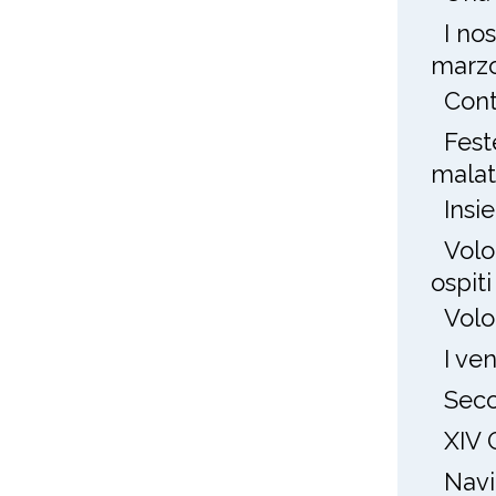
I no
marz
Cont
Fest
mala
Insi
Volo
ospit
Volo
I ve
Seco
XIV 
Navi