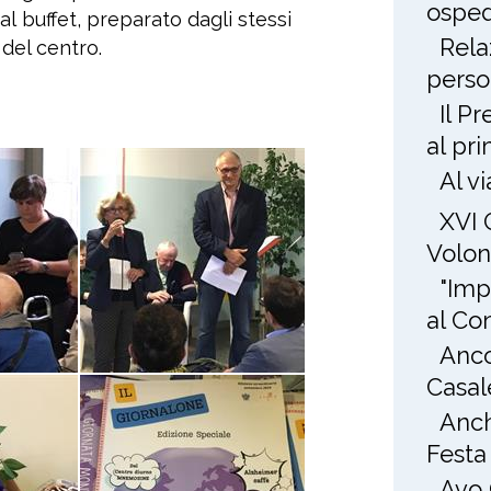
osped
l buffet, preparato dagli stessi
Rela
 del centro.
perso
Il P
al pr
Al v
XVI 
Volon
"Imp
al Co
Anco
Casal
Anch
Festa
Avo 