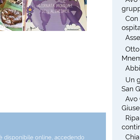
grup
Con 
ospit
Asse
Otto
Mnem
Abbi
Un g
San 
Avo 
Gius
Ripa
conti
Chia
, è disponibile online, accedendo