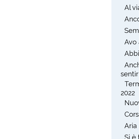
Al v
Anco
Semp
Avo 
Abbi
Anch
sentirl
Term
2022
Nuov
Cors
Aria
Si è