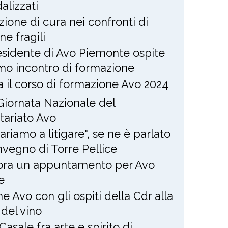
alizzati
zione di cura nei confronti di
ne fragili
residente di Avo Piemonte ospite
imo incontro di formazione
ia il corso di formazione Avo 2024
Giornata Nazionale del
tariato Avo
ariamo a litigare", se ne è parlato
nvegno di Torre Pellice
ra un appuntamento per Avo
e
e Avo con gli ospiti della Cdr alla
 del vino
Casale fra arte e spirito di