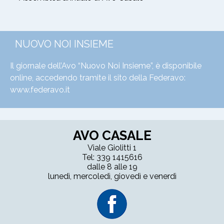
NUOVO NOI INSIEME
Il giornale dell’Avo “Nuovo Noi Insieme”, è disponibile
online, accedendo tramite il sito della Federavo:
www.federavo.it
AVO CASALE
Viale Giolitti 1
Tel: 339 1415616
dalle 8 alle 19
lunedì, mercoledì, giovedì e venerdì