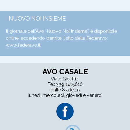
NUOVO NOI INSIEME
Il giornale dell’Avo “Nuovo Noi Insieme”, è disponibile
online, accedendo tramite il sito della Federavo:
www.federavo.it
AVO CASALE
Viale Giolitti 1
Tel: 339 1415616
dalle 8 alle 19
lunedì, mercoledì, giovedì e venerdì